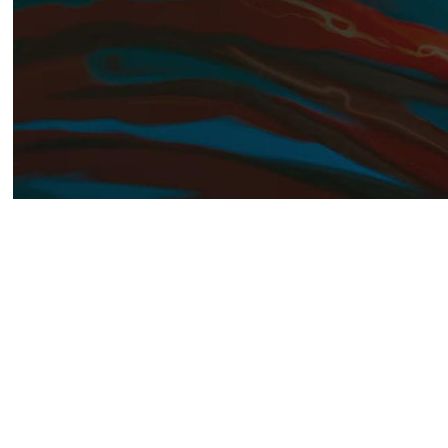
Директор по инвестициям в
популярности «рогаликов» 
Ли заявил, что не считает
огромное количество игр р