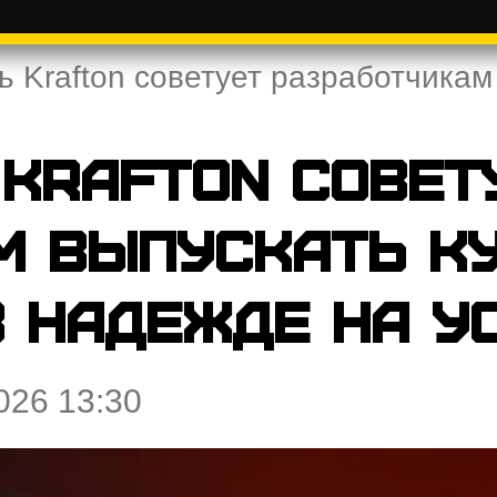
ь Krafton советует разработчикам
Krafton совет
м выпускать к
 надежде на у
026 13:30