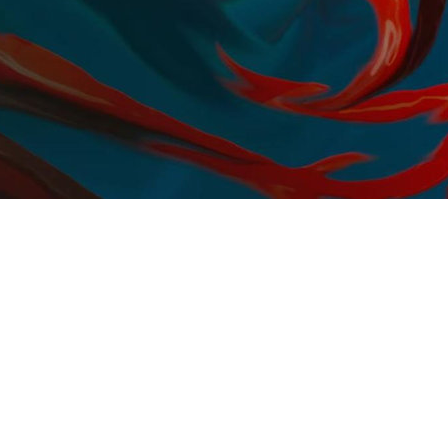
 Европе Krafton Виктор Ли 
и подходе к разработке игр.
 «рогалик» жанром, поскольк
азной направленности. То, 