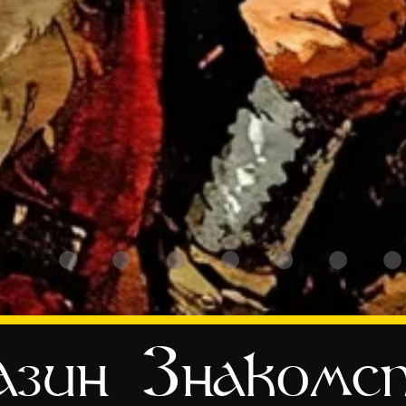
зин
Знакомс