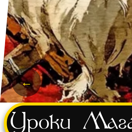
←
Уроки
Мага