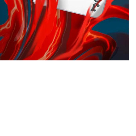
поделился мнением о
у так можно назвать
что сейчас очень популярны