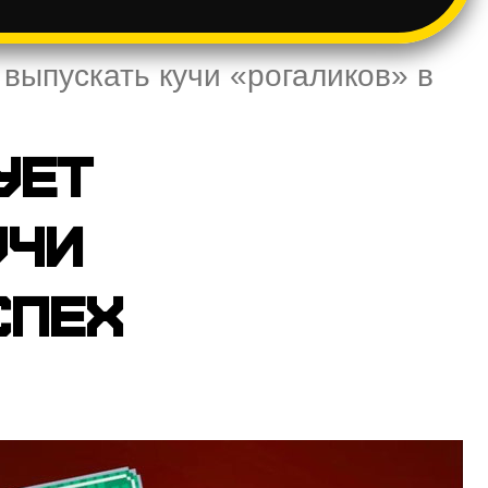
 выпускать кучи «рогаликов» в
ует
учи
спех