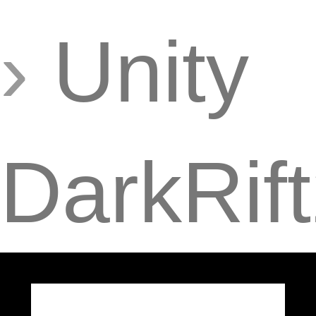
›
Unity
DarkRif