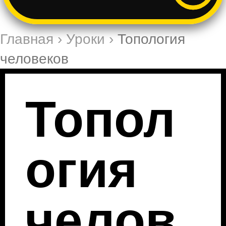
Главная
›
Уроки
›
Топология
человеков
Топол
огия
челов