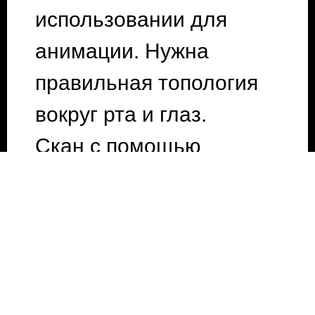
использовании для 
анимации. Нужна 
правильная топология 
вокруг рта и глаз.

Скан с помощью 
scaniverse

Splats - .spz или .ply

Просмотр и редактор 
точек

https://superspl.at/editor
