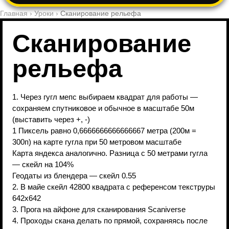
Главная
›
Уроки
›
Сканирование рельефа
Сканирование
рельефа
1. Через гугл мепс выбираем квадрат для работы — 
сохраняем спутниковое и обычное в масштабе 50м 
(выставить через +, -)

1 Пиксель равно 0,6666666666666667 метра (200м = 
300п) на карте гугла при 50 метровом масштабе

Карта яндекса аналогично. Разница с 50 метрами гугла 
— скейл на 104%

Геодаты из блендера — скейл 0.55

2. В майе скейл 42800 квадрата с референсом текструры 
642х642

3. Прога на айфоне для сканирования Scaniverse

4. Проходы скана делать по прямой, сохраняясь после 